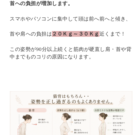
首への負担が増加します。
スマホやパソコンに集中して頭は前へ前へと傾き、
首や肩への負担は
２０Ｋｇ～３０Ｋｇ
近くまで！
この姿勢が
90
分以上続くと筋肉が硬直し肩・首や背
中までものコリの原因になります。