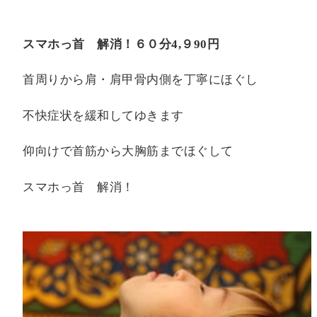
スマホっ首 解消！６０分
4,
９
90
円
首周りから肩・肩甲骨内側を丁寧にほぐし
不快症状を緩和してゆきます
仰向けで首筋から大胸筋までほぐして
スマホっ首 解消！