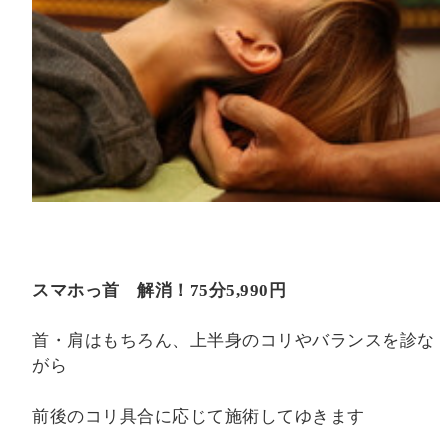
スマホっ首 解消！
75
分
5,990
円
首・肩はもちろん、上半身のコリやバランスを診な
がら
前後のコリ具合に応じて施術してゆきます