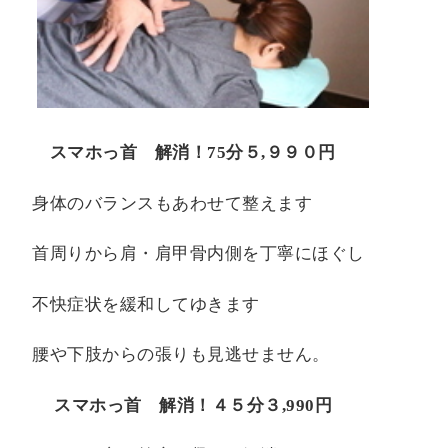
スマホっ首 解消！
75
分５
,
９９０円
身体のバランスもあわせて整えます
首周りから肩・肩甲骨内側を丁寧にほぐし
不快症状を緩和してゆきます
腰や下肢からの張りも見逃せません。
スマホっ首 解消！４５分３
,990
円