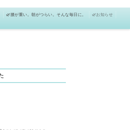
に
🌿腰が重い。朝がつらい。そんな毎日に。
🌿お知らせ
た