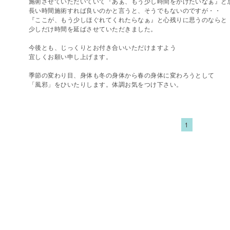
施術させていただいていて『あぁ、もう少し時間をかけたいなぁ』と
長い時間施術すれば良いのかと言うと、そうでもないのですが・・
『ここが、もう少しほぐれてくれたらなぁ』と心残りに思うのならと
少しだけ時間を延ばさせていただきました。
今後とも、じっくりとお付き合いいただけますよう
宜しくお願い申し上げます。
季節の変わり目、身体も冬の身体から春の身体に変わろうとして
「風邪」をひいたりします。体調お気をつけ下さい。
1