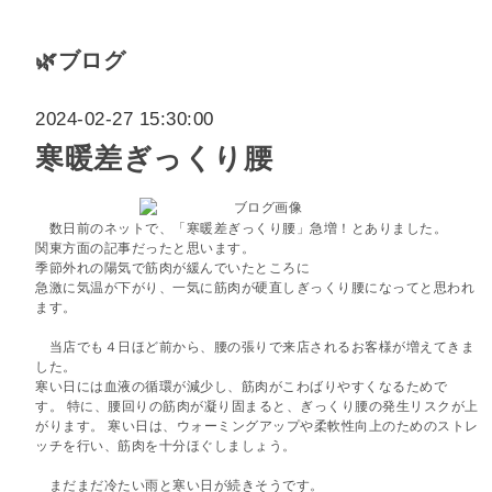
🌿ブログ
2024-02-27 15:30:00
寒暖差ぎっくり腰
数日前のネットで、「寒暖差ぎっくり腰」急増！とありました。
関東方面の記事だったと思います。
季節外れの陽気で筋肉が緩んでいたところに
急激に気温が下がり、一気に筋肉が硬直しぎっくり腰になってと思われ
ます。
当店でも４日ほど前から、腰の張りで来店されるお客様が増えてきま
した。
寒い日には血液の循環が減少し、筋肉がこわばりやすくなるためで
す。
特に、腰回りの筋肉が凝り固まると、ぎっくり腰の発生リスクが上
がります。 寒い日は、ウォーミングアップや柔軟性向上のためのストレ
ッチを行い、筋肉を十分ほぐしましょう。
まだまだ冷たい雨と寒い日が続きそうです。