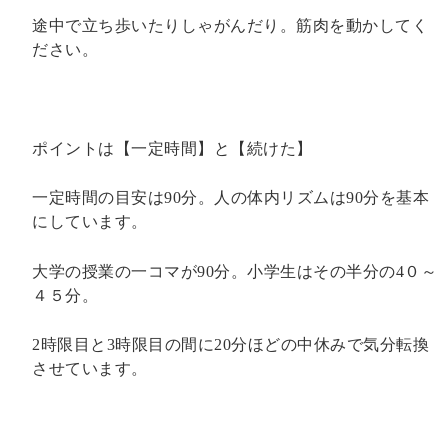
途中で立ち歩いたりしゃがんだり。筋肉を動かしてく
ださい。
ポイントは【一定時間】と【続けた】
一定時間の目安は
90
分。人の体内リズムは
90
分を基本
にしています。
大学の授業の一コマが
90
分。小学生はその半分の
4
０～
４５分。
2
時限目と
3
時限目の間に
20
分ほどの中休みで気分転換
させています。