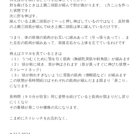
肘を曲げるときは上腕二頭筋が縮んで肘が曲がります。（力こぶを作っ
た状態です）
次に肘を伸ばす。
縮んでいる上腕二頭筋がぐーっと押し伸ばしているのではなく、反対側
の上腕三頭筋が縮んでゆき上腕二頭筋は単に緩んでいるだけです。
つまり、体の前後の筋肉がお互いに縮みあって（引っ張りあって）、ま
た左右の筋肉が縮みあって、前後左右から上体を立てているわけです
。
例えばスマホを見ているときは
（１） うつむくために顎を引く筋肉（胸鎖乳突筋や斜角筋）が縮みます
（２） 頭が前に傾き、首が伸ばされます（首が真っすぐに伸びた状態＝
ストレートネック）
（３） 頭が倒れすぎないように背面の筋肉（僧帽筋など）が縮みます
この状態が長時間続けばそれぞれの筋肉が縮んだまま固まり「肩こり」
になります。
長時間（９０分が目安）同じ姿勢を続けていると筋肉が固まりだし戻り
にくくなり
その蓄積が肩こりや腰痛の元になります。
こまめにストレッチをお忘れなく。